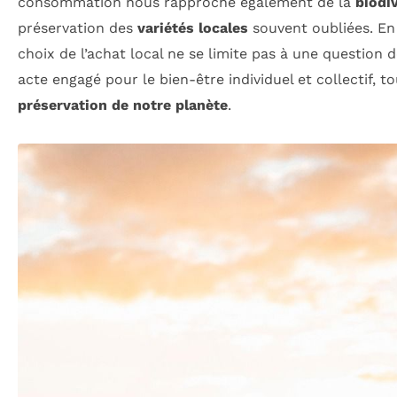
consommation nous rapproche également de la
biodi
préservation des
variétés locales
souvent oubliées. En 
choix de l’achat local ne se limite pas à une question 
acte engagé pour le bien-être individuel et collectif, to
préservation de notre planète
.