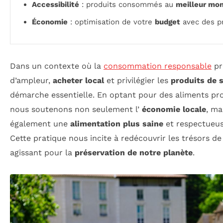
Accessibilité
: produits consommés au
meilleur mo
Économie
: optimisation de votre
budget
avec des p
Dans un contexte où la
consommation responsable
pr
d’ampleur,
acheter local
et privilégier les
produits de 
démarche essentielle. En optant pour des aliments pr
nous soutenons non seulement l’
économie locale
, ma
également une
alimentation plus saine
et respectueus
Cette pratique nous incite à redécouvrir les trésors de
agissant pour la
préservation de notre planète
.