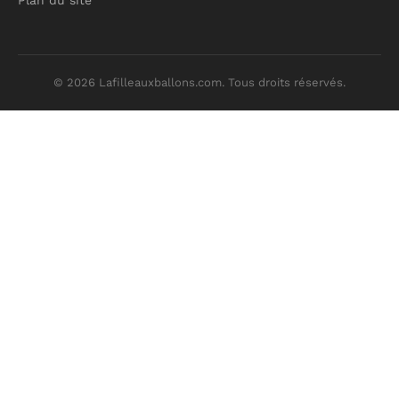
Plan du site
© 2026 Lafilleauxballons.com. Tous droits réservés.