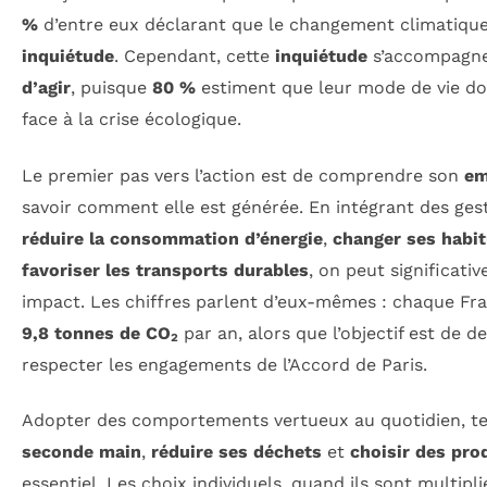
%
d’entre eux déclarant que le changement climatique
inquiétude
. Cependant, cette
inquiétude
s’accompagne
d’agir
, puisque
80 %
estiment que leur mode de vie doi
face à la crise écologique.
Le premier pas vers l’action est de comprendre son
em
savoir comment elle est générée. En intégrant des ges
réduire la consommation d’énergie
,
changer ses habit
favoriser les transports durables
, on peut significat
impact. Les chiffres parlent d’eux-mêmes : chaque F
9,8 tonnes de CO₂
par an, alors que l’objectif est de 
respecter les engagements de l’Accord de Paris.
Adopter des comportements vertueux au quotidien, t
seconde main
,
réduire ses déchets
et
choisir des pro
essentiel. Les choix individuels, quand ils sont multiplié