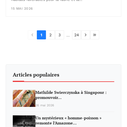
15 MAI 2026
...
1
2
3
24
Articles populaires
Mathilde Swierczynska à Singapour :
promouvoir…
26 mai 2026
Un mystérieux « homme-poisson »
remonte l’Amazone…