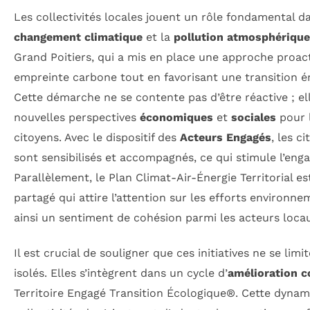
Les collectivités locales jouent un rôle fondamental da
changement climatique
et la
pollution atmosphérique
Grand Poitiers, qui a mis en place une approche proact
empreinte carbone tout en favorisant une transition é
Cette démarche ne se contente pas d’être réactive ; e
nouvelles perspectives
économiques
et
sociales
pour l
citoyens. Avec le dispositif des
Acteurs Engagés
, les c
sont sensibilisés et accompagnés, ce qui stimule l’eng
Parallèlement, le Plan Climat-Air-Énergie Territorial 
partagé qui attire l’attention sur les efforts enviro
ainsi un sentiment de cohésion parmi les acteurs loca
Il est crucial de souligner que ces initiatives ne se limi
isolés. Elles s’intègrent dans un cycle d’
amélioration c
Territoire Engagé Transition Écologique®. Cette dyna