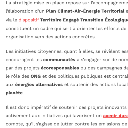
La stratégie mise en place repose sur l’accompagnem
l’élaboration d’un
Plan Climat-Air-Énergie Territorial
e
via le
dispositif
Territoire Engagé Transition Écologiqu
constituent un cadre qui sert à orienter les efforts de
organisation vers des actions concrètes.
Les initiatives citoyennes, quant à elles, se révèlent ess
encouragent les
communautés
à s’engager sur de nom
par des projets
écoresponsables
ou des campagnes de 
le rôle des
ONG
et des politiques publiques est central
aux
énergies alternatives
et soutenir des actions loca
planète
.
Il est donc impératif de soutenir ces projets innovants 
activement aux initiatives qui favorisent un
avenir dur
compte, qu’il s’agisse de lutter contre les émissions d