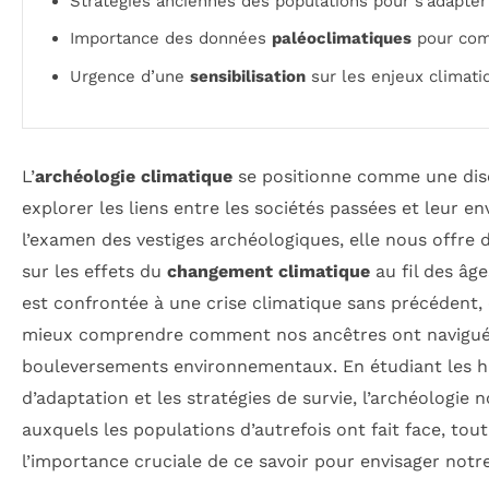
Stratégies anciennes des populations pour s’adapte
Importance des données
paléoclimatiques
pour com
Urgence d’une
sensibilisation
sur les enjeux climati
L’
archéologie climatique
se positionne comme une disc
explorer les liens entre les sociétés passées et leur e
l’examen des vestiges archéologiques, elle nous offre
sur les effets du
changement climatique
au fil des âg
est confrontée à une crise climatique sans précédent
mieux comprendre comment nos ancêtres ont navigué 
bouleversements environnementaux. En étudiant les ha
d’adaptation et les stratégies de survie, l’archéologie n
auxquels les populations d’autrefois ont fait face, tou
l’importance cruciale de ce savoir pour envisager notre