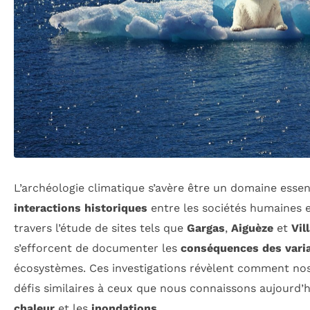
L’archéologie climatique s’avère être un domaine esse
interactions historiques
entre les sociétés humaines e
travers l’étude de sites tels que
Gargas
,
Aiguèze
et
Vil
s’efforcent de documenter les
conséquences des varia
écosystèmes. Ces investigations révèlent comment nos
défis similaires à ceux que nous connaissons aujourd’h
chaleur
et les
inondations
.