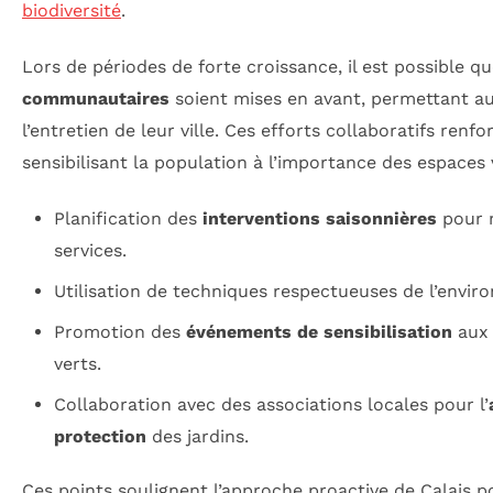
biodiversité
.
Lors de périodes de forte croissance, il est possible q
communautaires
soient mises en avant, permettant au
l’entretien de leur ville. Ces efforts collaboratifs renfo
sensibilisant la population à l’importance des espaces 
Planification des
interventions saisonnières
pour m
services.
Utilisation de techniques respectueuses de l’envir
Promotion des
événements de sensibilisation
aux 
verts.
Collaboration avec des associations locales pour l’
protection
des jardins.
Ces points soulignent l’approche proactive de Calais p