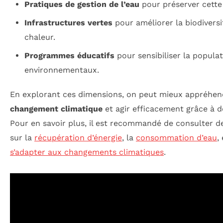
Pratiques de gestion de l’eau
pour préserver cette
Infrastructures vertes
pour améliorer la biodiversit
chaleur.
Programmes éducatifs
pour sensibiliser la popula
environnementaux.
En explorant ces dimensions, on peut mieux appréhende
changement climatique
et agir efficacement grâce à de
Pour en savoir plus, il est recommandé de consulter
sur la
récupération d’énergie
, la
consommation d’eau
,
s’adapter aux changements climatiques
.