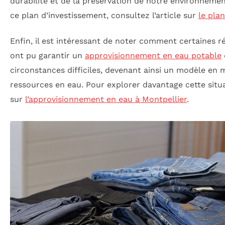
durabilité et de la préservation de notre environnemen
ce plan d’investissement, consultez l’article sur
le pla
Enfin, il est intéressant de noter comment certaines 
ont pu garantir un
approvisionnement en eau potable
circonstances difficiles, devenant ainsi un modèle en 
ressources en eau. Pour explorer davantage cette situat
sur
l’approvisionnement en eau à Montpellier
.