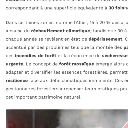
correspondant à une superficie équivalente à
30 fois
h
Dans certaines zones, comme l’Allier, 15 à 20 % des a
à cause du
réchauffement climatique
, tandis que 30 à
chaque année se révèlent en état de
dépérissement
. 
accentué par des problèmes tels que la montée des
p
des
incendies de forêt
et la récurrence de
sécheresse
urgente
. Le concept de
forêt mosaïque
émerge alors 
adapter et diversifier les essences forestières, permett
résilience
face aux défis climatiques imminents. Ces en
gestionnaires forestiers à repenser leurs pratiques po
cet important patrimoine naturel.