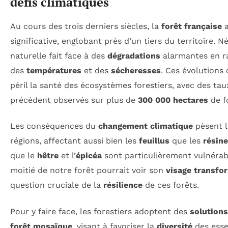
défis climatiques
Au cours des trois derniers siècles, la
forêt française
a
significative, englobant près d’un tiers du territoire. 
naturelle fait face à des
dégradations
alarmantes en ra
des
températures
et des
sécheresses
. Ces évolutions
péril la santé des écosystèmes forestiers, avec des ta
précédent observés sur plus de
300 000 hectares
de f
Les conséquences du
changement climatique
pèsent l
régions, affectant aussi bien les
feuillus
que les
résin
que le
hêtre
et l’
épicéa
sont particulièrement vulnérable
moitié de notre forêt pourrait voir son
visage transfo
question cruciale de la
résilience
de ces forêts.
Pour y faire face, les forestiers adoptent des
solution
forêt mosaïque
, visant à favoriser la
diversité
des esse