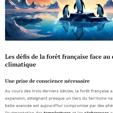
Les défis de la forêt française face 
climatique
Une prise de conscience nécessaire
Au cours des trois derniers siècles, la forêt française
expansion, atteignant presque un tiers du territoire nat
belle avancée est aujourd’hui compromise par des ph
l’augmentation des
températures
et les
sécheresses
c