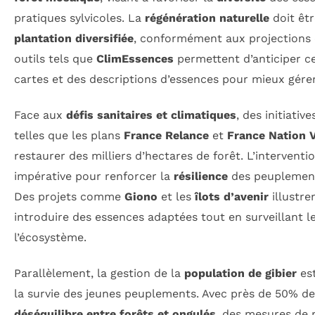
pratiques sylvicoles. La
régénération naturelle
doit êt
plantation diversifiée
, conformément aux projections 
outils tels que
ClimEssences
permettent d’anticiper ce
cartes et des descriptions d’essences pour mieux gérer
Face aux
défis sanitaires et climatiques
, des initiativ
telles que les plans
France Relance
et
France Nation 
restaurer des milliers d’hectares de forêt. L’interventi
impérative pour renforcer la
résilience
des peuplement
Des projets comme
Giono
et les
îlots d’avenir
illustre
introduire des essences adaptées tout en surveillant l
l’écosystème.
Parallèlement, la gestion de la
population de gibier
est
la survie des jeunes peuplements. Avec près de 50% des
déséquilibre entre forêts et ongulés
, des mesures de 