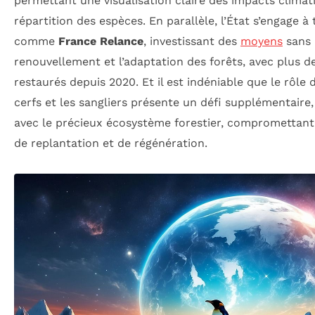
permettant une visualisation claire des impacts climati
répartition des espèces. En parallèle, l’État s’engage
comme
France Relance
, investissant des
moyens
sans 
renouvellement et l’adaptation des forêts, avec plus 
restaurés depuis 2020. Et il est indéniable que le rôle
cerfs et les sangliers présente un défi supplémentaire
avec le précieux écosystème forestier, compromettant l
de replantation et de régénération.