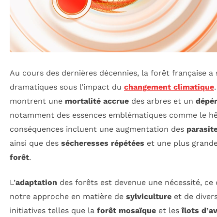
Au cours des dernières décennies, la forêt française a
dramatiques sous l’impact du
changement climatique
montrent une
mortalité accrue
des arbres et un
dépér
notamment des essences emblématiques comme le hêtr
conséquences incluent une augmentation des
parasit
ainsi que des
sécheresses répétées
et une plus grand
forêt
.
L’
adaptation
des forêts est devenue une nécessité, ce 
notre approche en matière de
sylviculture
et de divers
initiatives telles que la
forêt mosaïque
et les
îlots d’a