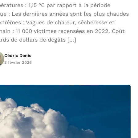
tures : 1,15 °C par rapport à la période
ue : Les dernières années sont les plus chaudes
xtrêmes : Vagues de chaleur, sécheresse et
ain : 11 000 victimes recensées en 2022. Coût
ards de dollars de dégâts […]
Cédric Denis
3 février 2026