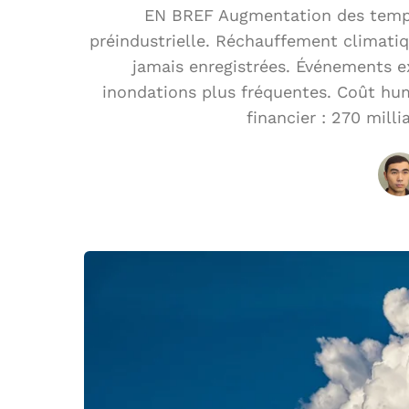
EN BREF Augmentation des tempéra
préindustrielle. Réchauffement climatiq
jamais enregistrées. Événements e
inondations plus fréquentes. Coût hum
financier : 270 milli