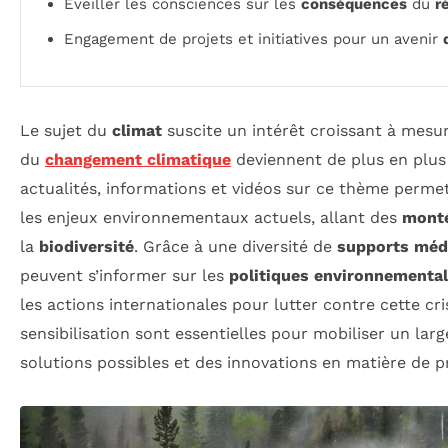
Éveiller les consciences sur les
conséquences
du
r
Engagement de projets et initiatives pour un avenir
Le sujet du
climat
suscite un intérêt croissant à mes
du
changement climatique
deviennent de plus en plus 
actualités, informations et vidéos sur ce thème perm
les enjeux environnementaux actuels, allant des
monté
la
biodiversité
. Grâce à une diversité de
supports méd
peuvent s’informer sur les
politiques environnementa
les actions internationales pour lutter contre cette cri
sensibilisation sont essentielles pour mobiliser un lar
solutions possibles et des innovations en matière de p