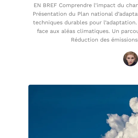
EN BREF Comprendre l’impact du chang
Présentation du Plan national d’adapt
techniques durables pour l’adaptation. 
face aux aléas climatiques. Un parcour
Réduction des émissions 