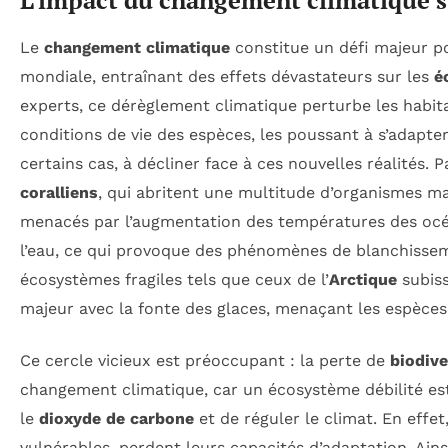
L’impact du changement climatique su
Le
changement climatique
constitue un défi majeur p
mondiale, entraînant des effets dévastateurs sur les
é
experts, ce dérèglement climatique perturbe les habita
conditions de vie des espèces, les poussant à s’adapter
certains cas, à décliner face à ces nouvelles réalités. 
coralliens
, qui abritent une multitude d’organismes ma
menacés par l’augmentation des températures des océan
l’eau, ce qui provoque des phénomènes de blanchisse
écosystèmes fragiles tels que ceux de l’
Arctique
subis
majeur avec la fonte des glaces, menaçant les espèces
Ce cercle vicieux est préoccupant : la perte de
biodive
changement climatique, car un écosystème débilité es
le
dioxyde de carbone
et de réguler le climat. En effet
vulnérables, perdent leurs capacités d’adaptation. Ains