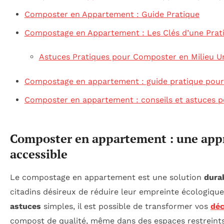
Composter en Appartement : Guide Pratique
Compostage en Appartement : Les Clés d’une Prat
Astuces Pratiques pour Composter en Milieu U
Compostage en appartement : guide pratique pour 
Composter en appartement : conseils et astuces 
Composter en appartement : une appr
accessible
Le compostage en appartement est une solution
dura
citadins désireux de réduire leur empreinte écologique
astuces
simples, il est possible de transformer vos
déc
compost de qualité, même dans des espaces restrein