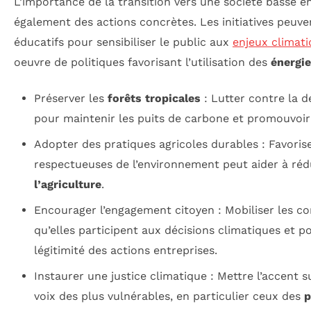
L’importance de la transition vers une société basse e
également des actions concrètes. Les initiatives peuv
éducatifs pour sensibiliser le public aux
enjeux climat
oeuvre de politiques favorisant l’utilisation des
énergi
Préserver les
forêts tropicales
: Lutter contre la d
pour maintenir les puits de carbone et promouvoir l
Adopter des pratiques agricoles durables : Favori
respectueuses de l’environnement peut aider à réd
l’agriculture
.
Encourager l’engagement citoyen : Mobiliser les 
qu’elles participent aux décisions climatiques et po
légitimité des actions entreprises.
Instaurer une justice climatique : Mettre l’accent su
voix des plus vulnérables, en particulier ceux des
p