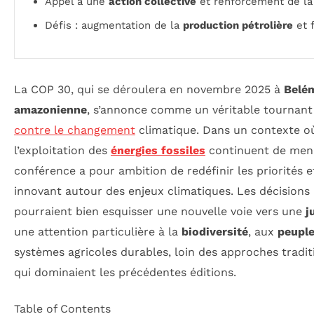
Appel à une
action collective
et renforcement de l
Défis : augmentation de la
production pétrolière
et f
La COP 30, qui se déroulera en novembre 2025 à
Belé
amazonienne
, s’annonce comme un véritable tournant 
contre le changement
climatique. Dans un contexte où
l’exploitation des
énergies fossiles
continuent de mena
conférence a pour ambition de redéfinir les priorités e
innovant autour des enjeux climatiques. Les décisions 
pourraient bien esquisser une nouvelle voie vers une
j
une attention particulière à la
biodiversité
, aux
peupl
systèmes agricoles durables, loin des approches tradi
qui dominaient les précédentes éditions.
Table of Contents