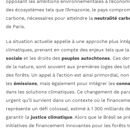
opposant les ambitions environnementales à l’économie
des écosystèmes tels que l’Amazonie, le pays comprom
carbone, nécessaires pour atteindre la
neutralité carb
de Paris.
La situation actuelle appelle à une approche plus inté
climatiques, prenant en compte des enjeux tels que l
sociale
et les droits des
peuples autochtones
. Ces de
de la nature, sont souvent aux premières loges des lut
des forêts. Un appel à l’action est ainsi primordial, n
les
émissions
, mais également pour intégrer les
conna
dans les solutions climatiques. Ce changement de par
urgent qu’il survient dans un contexte où le financeme
représente un défi colossal, estimé à 1 300 milliards d
garantir la
justice climatique
. Alors que le Brésil se p
initiatives de financement innovantes pour les forêts tro