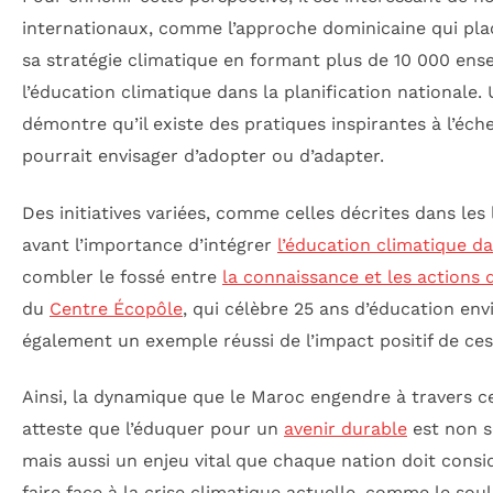
internationaux, comme l’approche dominicaine qui pla
sa stratégie climatique en formant plus de 10 000 ense
l’éducation climatique dans la planification nationale.
démontre qu’il existe des pratiques inspirantes à l’éch
pourrait envisager d’adopter ou d’adapter.
Des initiatives variées, comme celles décrites dans les
avant l’importance d’intégrer
l’éducation climatique da
combler le fossé entre
la connaissance et les actions 
du
Centre Écopôle
, qui célèbre 25 ans d’éducation en
également un exemple réussi de l’impact positif de ces i
Ainsi, la dynamique que le Maroc engendre à travers ces
atteste que l’éduquer pour un
avenir durable
est non s
mais aussi un enjeu vital que chaque nation doit cons
faire face à la crise climatique actuelle, comme le so