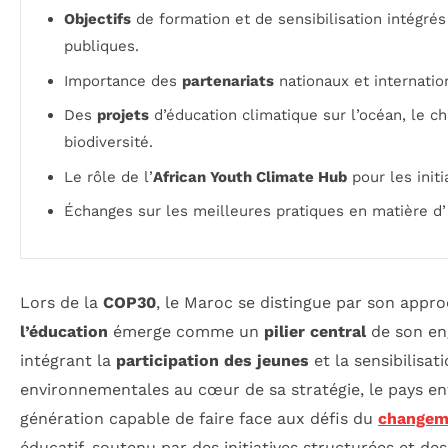
Objectifs
de formation et de sensibilisation intégrés
publiques.
Importance des
partenariats
nationaux et internatio
Des
projets
d’éducation climatique sur l’océan, le c
biodiversité.
Le rôle de l’
African Youth Climate Hub
pour les initi
Échanges sur les meilleures pratiques en matière d
Lors de la
COP30
, le Maroc se distingue par son appr
l’éducation
émerge comme un
pilier central
de son en
intégrant la
participation des jeunes
et la sensibilisa
environnementales au cœur de sa stratégie, le pays e
génération capable de faire face aux défis du
changem
éducatif, soutenu par des initiatives structurées et des