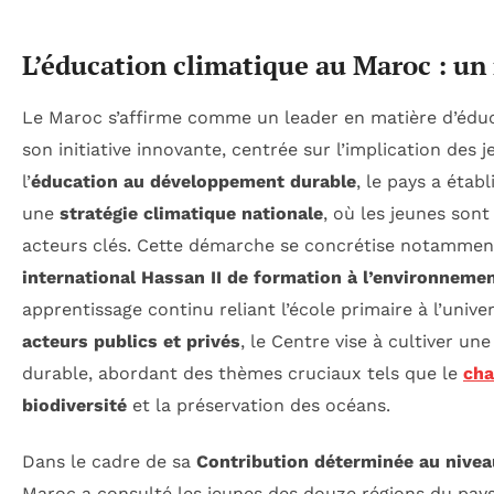
L’éducation climatique au Maroc : un
Le Maroc s’affirme comme un leader en matière d’éduc
son initiative innovante, centrée sur l’implication des 
l’
éducation au développement durable
, le pays a étab
une
stratégie climatique nationale
, où les jeunes so
acteurs clés. Cette démarche se concrétise notamment
international Hassan II de formation à l’environneme
apprentissage continu reliant l’école primaire à l’unive
acteurs publics et privés
, le Centre vise à cultiver un
durable, abordant des thèmes cruciaux tels que le
cha
biodiversité
et la préservation des océans.
Dans le cadre de sa
Contribution déterminée au nivea
Maroc a consulté les jeunes des douze régions du pays, 