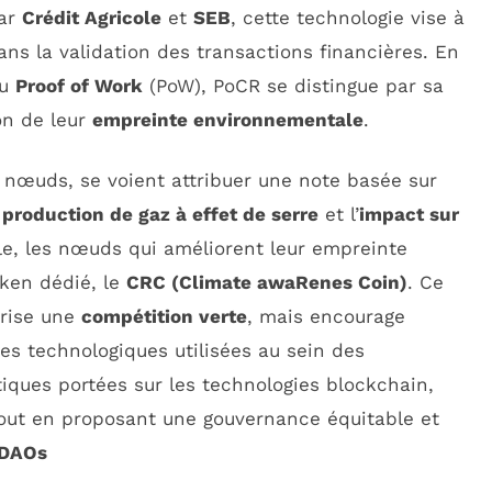
par
Crédit Agricole
et
SEB
, cette technologie vise à
ns la validation des transactions financières. En
u
Proof of Work
(PoW), PoCR se distingue par sa
on de leur
empreinte environnementale
.
s nœuds, se voient attribuer une note basée sur
a
production de gaz à effet de serre
et l’
impact sur
le, les nœuds qui améliorent leur empreinte
ken dédié, le
CRC (Climate awaRenes Coin)
. Ce
orise une
compétition verte
, mais encourage
res technologiques utilisées au sein des
tiques portées sur les technologies blockchain,
out en proposant une gouvernance équitable et
DAOs