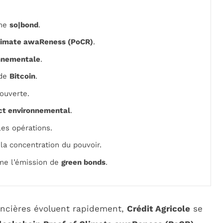
rme
so|bond
.
Climate awaReness (PoCR)
.
nnementale
.
de
Bitcoin
.
ouverte.
ct environnemental
.
les opérations.
la concentration du pouvoir.
mme l’émission de
green bonds
.
ancières évoluent rapidement,
Crédit Agricole
se