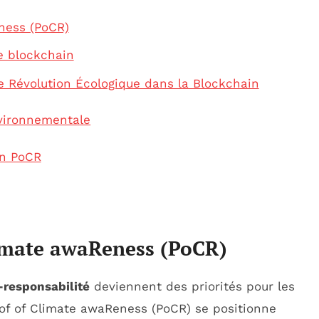
ness (PoCR)
e blockchain
ne Révolution Écologique dans la Blockchain
vironnementale
in PoCR
limate awaReness (PoCR)
-responsabilité
deviennent des priorités pour les
roof of Climate awaReness (PoCR) se positionne