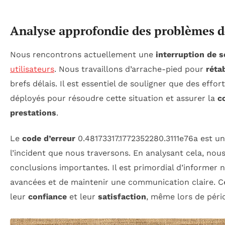
Analyse approfondie des problèmes d
Nous rencontrons actuellement une
interruption de s
utilisateurs
. Nous travaillons d’arrache-pied pour
rétab
brefs délais. Il est essentiel de souligner que des effo
déployés pour résoudre cette situation et assurer la
c
prestations
.
Le
code d’erreur
0.48173317.1772352280.3111e76a est un
l’incident que nous traversons. En analysant cela, nou
conclusions importantes. Il est primordial d’informer n
avancées et de maintenir une communication claire. C
leur
confiance
et leur
satisfaction
, même lors de pério