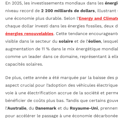
En 2025, les investissements mondiaux dans les
énerg
niveau record de
2 200 milliards de dollars
, illustrant
une économie plus durable. Selon l’
Energy and Climate
chaque dollar investi dans les énergies fossiles, deux 
énergies renouvelables
. Cette tendance encourageante
visible dans le secteur du
solaire
et de l’
éolien
, lesque
augmentation de 11 % dans le mix énergétique mondia
comme un leader dans ce domaine, représentant à elle
capacités solaires.
De plus, cette année a été marquée par la baisse des 
aspect crucial pour l’adoption des véhicules électriq
voie à une électrification accrue de la société et pe
bénéficier de coûts plus bas. Tandis que certains go
l’
Australie
, du
Danemark
et du
Royaume-Uni
, prennen
pour accélérer le passage à une économie décarbonée, 