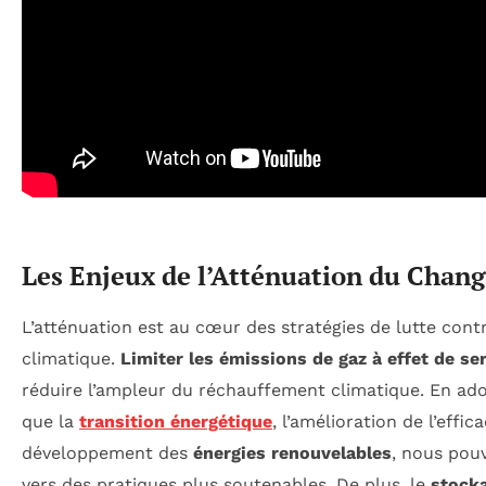
Les Enjeux de l’Atténuation du Chan
L’atténuation est au cœur des stratégies de lutte con
climatique.
Limiter les émissions de gaz à effet de se
réduire l’ampleur du réchauffement climatique. En ad
que la
transition énergétique
, l’amélioration de l’effic
développement des
énergies renouvelables
, nous pou
vers des pratiques plus soutenables. De plus, le
stock