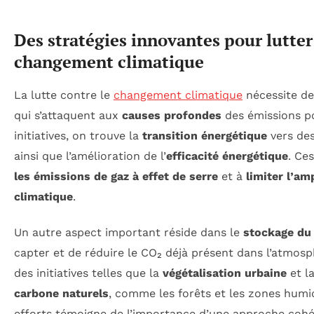
Des stratégies innovantes pour lutter
changement climatique
La lutte contre le
changement climatique
nécessite d
qui s’attaquent aux
causes profondes
des émissions po
initiatives, on trouve la
transition énergétique
vers des
ainsi que l’amélioration de l’
efficacité énergétique
. Ce
les émissions de gaz à effet de serre
et à
limiter l’a
climatique
.
Un autre aspect important réside dans le
stockage du
capter et de réduire le CO₂ déjà présent dans l’atmosp
des initiatives telles que la
végétalisation urbaine
et l
carbone naturels
, comme les forêts et les zones humi
efforts témoigne de l’importance d’une approche coh