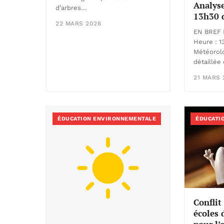
Analyse
d’arbres…
13h30 
22 MARS 2026
EN BREF D
Heure : 1
Météorolo
détaillée
21 MARS 
ÉDUCATION ENVIRONNEMENTALE
ÉDUCATI
Conflit
écoles 