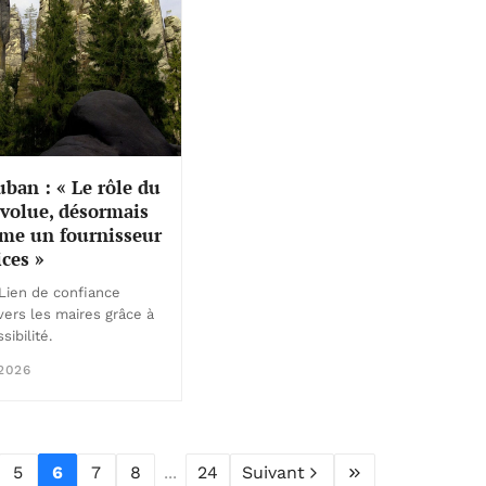
ban : « Le rôle du
volue, désormais
me un fournisseur
ices »
Lien de confiance
vers les maires grâce à
sibilité.
2026
5
6
7
8
...
24
Suivant