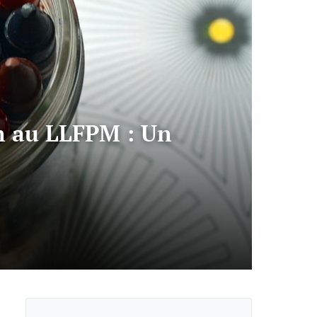
on au LLFPM : Un