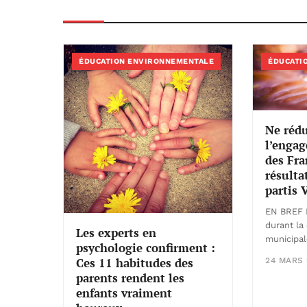
ÉDUCATION ENVIRONNEMENTALE
ÉDUCATI
Ne rédu
l’enga
des Fra
résulta
partis 
EN BREF 
durant la
Les experts en
municipal
psychologie confirment :
Ces 11 habitudes des
24 MARS 
parents rendent les
enfants vraiment