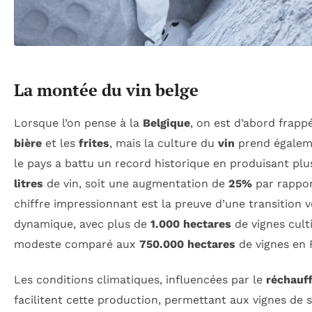
La montée du vin belge
Lorsque l’on pense à la
Belgique
, on est d’abord frap
bière
et les
frites
, mais la culture du
vin
prend égaleme
le pays a battu un record historique en produisant pl
litres
de vin, soit une augmentation de
25%
par rappor
chiffre impressionnant est la preuve d’une transition v
dynamique, avec plus de
1.000 hectares
de vignes culti
modeste comparé aux
750.000 hectares
de vignes en 
Les conditions climatiques, influencées par le
réchauf
facilitent cette production, permettant aux vignes de s