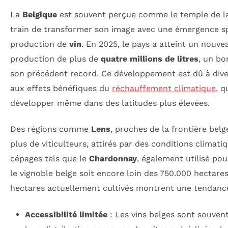
La
Belgique
est souvent perçue comme le temple de la 
train de transformer son image avec une émergence sp
production de
vin
. En 2025, le pays a atteint un nou
production de plus de
quatre millions de litres
, un bo
son précédent record. Ce développement est dû à div
aux effets bénéfiques du
réchauffement climatique
, q
développer même dans des latitudes plus élevées.
Des régions comme
Lens
, proches de la frontière belg
plus de viticulteurs, attirés par des conditions climat
cépages tels que le
Chardonnay
, également utilisé pou
le vignoble belge soit encore loin des 750.000 hectares
hectares actuellement cultivés montrent une tendance
Accessibilité limitée
: Les vins belges sont souvent 