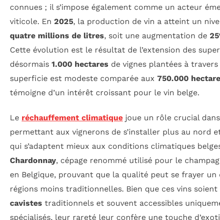
connues ; il s’impose également comme un acteur ém
viticole. En
2025
, la production de vin a atteint un ni
quatre millions de litres
, soit une augmentation de
2
Cette évolution est le résultat de l’extension des super
désormais
1.000 hectares
de vignes plantées à travers
superficie est modeste comparée aux
750.000 hectar
témoigne d’un intérêt croissant pour le vin belge.
Le
réchauffement climatique
joue un rôle crucial dans
permettant aux vignerons de s’installer plus au nord e
qui s’adaptent mieux aux conditions climatiques belges
Chardonnay
, cépage renommé utilisé pour le champagn
en Belgique, prouvant que la qualité peut se frayer 
régions moins traditionnelles. Bien que ces vins soient 
cavistes
traditionnels et souvent accessibles uniqueme
spécialisés, leur rareté leur confère une touche d’exot