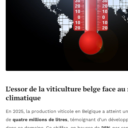
L’essor de la viticulture belge face a
climatique
En 2025, la production viticole en Belgique a atteint un
de
quatre millions de litres
, témoignant d’un dévelop
dans ce domaine. Ce chiffre, en hausse de
25%
par rap