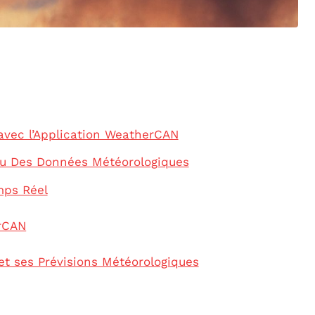
avec l’Application WeatherCAN
çu Des Données Météorologiques
mps Réel
erCAN
et ses Prévisions Météorologiques