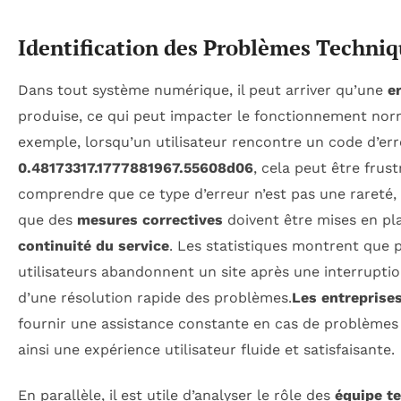
Identification des Problèmes Techni
Dans tout système numérique, il peut arriver qu’une
e
produise, ce qui peut impacter le fonctionnement norm
exemple, lorsqu’un utilisateur rencontre un code d’e
0.48173317.1777881967.55608d06
, cela peut être frust
comprendre que ce type d’erreur n’est pas une rareté,
que des
mesures correctives
doivent être mises en pl
continuité du service
. Les statistiques montrent que 
utilisateurs abandonnent un site après une interruptio
d’une résolution rapide des problèmes.
Les entreprise
fournir une assistance constante en cas de problèmes
ainsi une expérience utilisateur fluide et satisfaisante.
En parallèle, il est utile d’analyser le rôle des
équipe t