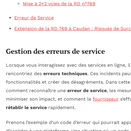
Mise à 2×2 voies de la RD n°769
Erreur de Service
Extension de la RD 769 à Caudan : Risques de Sur
Gestion des erreurs de service
Lorsque vous interagissez avec des services en ligne, il
rencontriez des
erreurs techniques
. Ces incidents peu
fonctionnalités et créer des désagréments. Dans cett
comment reconnaître une
erreur de service
, les mesu
minimiser son impact, et comment le
fournisseur
s’eff
rétablir le service
rapidement.
Prenons l’exemple d’un code d’erreur qui pourrait app
d’accéder à une plateforme. Une situation où un code d’