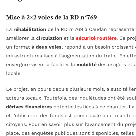
Mise à 2×2 voies de la RD n°769
La
réhabilitation
de la RD n°769 à Caudan représente 
améliorer la
circulation
et la
sécurité routière
. Ce pro
un format à
deux voies
, répond à un besoin croissant
infrastructures face à l’augmentation du trafic. En eff
envergure visent à faciliter la
mobilité
des usagers et 
locale.
Le projet, en cours depuis plusieurs mois, a suscité 
acteurs locaux. Toutefois, des inquiétudes ont été sou
dérives financières
potentielles liées à ce chantier. L
et l’utilisation des fonds est primordiale pour mainten
citoyens. Pour en savoir plus sur l’avancement du proj
place, des enquêtes publiques sont disponibles, telles 