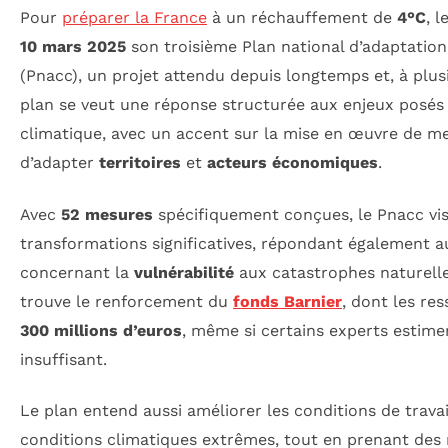
Pour
préparer la France
à un réchauffement de
4°C
, 
10 mars 2025
son troisième Plan national d’adaptatio
(Pnacc), un projet attendu depuis longtemps et, à plusi
plan se veut une réponse structurée aux enjeux posés
climatique, avec un accent sur la mise en œuvre de m
d’adapter
territoires
et
acteurs économiques
.
Avec
52 mesures
spécifiquement conçues, le Pnacc vise
transformations significatives, répondant également 
concernant la
vulnérabilité
aux catastrophes naturelle
trouve le renforcement du
fonds Barnier
, dont les re
300 millions d’euros
, même si certains experts estim
insuffisant.
Le plan entend aussi améliorer les conditions de trava
conditions climatiques extrêmes, tout en prenant des