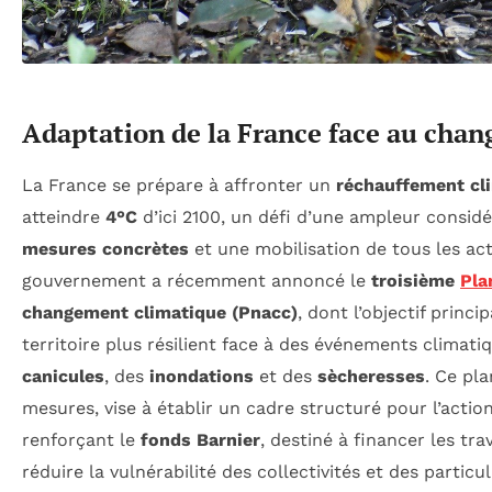
Adaptation de la France face au cha
La France se prépare à affronter un
réchauffement cl
atteindre
4°C
d’ici 2100, un défi d’une ampleur considé
mesures concrètes
et une mobilisation de tous les ac
gouvernement a récemment annoncé le
troisième
Pla
changement climatique (Pnacc)
, dont l’objectif princi
territoire plus résilient face à des événements climat
canicules
, des
inondations
et des
sècheresses
. Ce pl
mesures, vise à établir un cadre structuré pour l’act
renforçant le
fonds Barnier
, destiné à financer les tr
réduire la vulnérabilité des collectivités et des particu