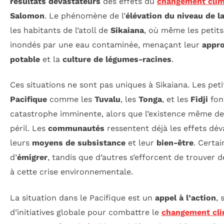
résultats dévastateurs
des effets du
changement clim
Salomon
. Le phénomène de l’
élévation du niveau de l
les habitants de l’atoll de
Sikaiana
, où même les petits
inondés par une eau contaminée, menaçant leur
appro
potable
et la
culture de légumes-racines
.
Ces situations ne sont pas uniques à Sikaiana. Les pet
Pacifique
comme les
Tuvalu
, les
Tonga
, et les
Fidji
fon
catastrophe imminente, alors que l’existence même de 
péril. Les
communautés
ressentent déjà les effets dév
leurs
moyens de subsistance
et leur
bien-être
. Certa
d’
émigrer
, tandis que d’autres s’efforcent de trouver 
à cette crise environnementale.
La situation dans le Pacifique est un
appel à l’action
, 
d’initiatives globale pour combattre le
changement cli