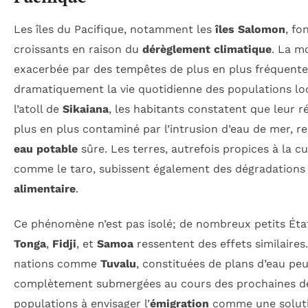
Les îles du Pacifique, notamment les
îles Salomon
, fo
croissants en raison du
dérèglement climatique
. La m
exacerbée par des tempêtes de plus en plus fréquentes
dramatiquement la vie quotidienne des populations loc
l’atoll de
Sikaiana
, les habitants constatent que leur r
plus en plus contaminé par l’intrusion d’eau de mer, ren
eau potable
sûre. Les terres, autrefois propices à la 
comme le taro, subissent également des dégradations
alimentaire
.
Ce phénomène n’est pas isolé; de nombreux petits États
Tonga
,
Fidji
, et
Samoa
ressentent des effets similaires.
nations comme
Tuvalu
, constituées de plans d’eau pe
complètement submergées au cours des prochaines déc
populations à envisager l’
émigration
comme une solutio