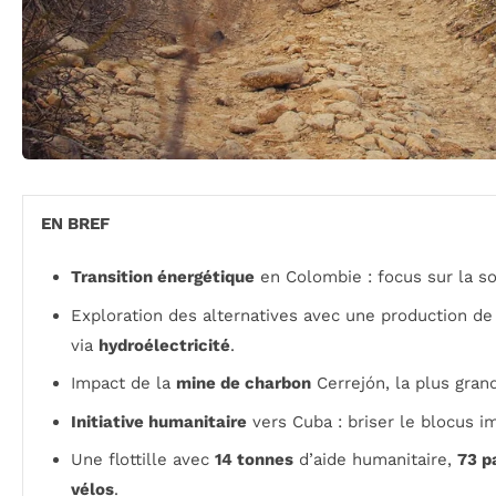
EN BREF
Transition énergétique
en Colombie : focus sur la s
Exploration des alternatives avec une production d
via
hydroélectricité
.
Impact de la
mine de charbon
Cerrejón, la plus gran
Initiative humanitaire
vers Cuba : briser le blocus 
Une flottille avec
14 tonnes
d’aide humanitaire,
73 p
vélos
.