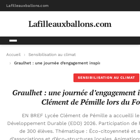
Lafilleauxballons.com
Lafilleauxballons.com
Accueil
Sensibilisation au climat
Graulhet : une journée d’engagement inspirante au lycée Clém
SENSIBILISATION AU CLIMAT
Graulhet : une journée d’engagement i
Clément de Pémille lors du 
EN BREF Lycée Clément de Pémille a accueilli l
Développement Durable (EDD) 2026. Participation de h
de 300 élèves. Thématique : Éco-citoyenneté et so
d’associations et d’éco-structures locales. Animations 