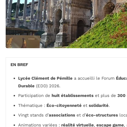
EN BREF
Lycée Clément de Pémille
a accueilli le Forum
Éduc
Durable
(EDD) 2026.
Participation de
huit établissements
et plus de
300 
Thématique :
Éco-citoyenneté
et
solidarité
.
Vingt stands d’
associations
et d’
éco-structures
loca
Animations variées :
réalité virtuelle
,
escape game
,