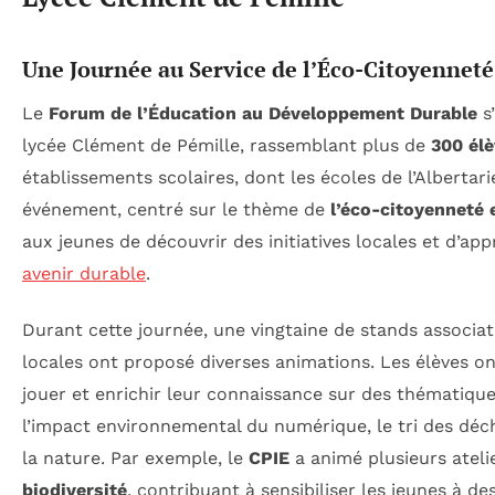
Une Journée au Service de l’Éco-Citoyenneté
Le
Forum de l’Éducation au Développement Durable
s
lycée Clément de Pémille, rassemblant plus de
300 él
établissements scolaires, dont les écoles de l’Albertar
événement, centré sur le thème de
l’éco-citoyenneté e
aux jeunes de découvrir des initiatives locales et d’ap
avenir durable
.
Durant cette journée, une vingtaine de stands associat
locales ont proposé diverses animations. Les élèves on
jouer et enrichir leur connaissance sur des thématiqu
l’impact environnemental du numérique, le tri des déch
la nature. Par exemple, le
CPIE
a animé plusieurs ateli
biodiversité
, contribuant à sensibiliser les jeunes à de