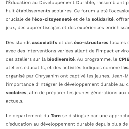
l’Éducation au Développement Durable, rassemblant 
huit établissements scolaires. Ce forum a été l’occasi
cruciale de l’
éco-citoyenneté
et de la
solidarité
, offra
jeux, des apprentissages et des expériences enrichissa
Des stands
associatifs
et des
éco-structures
locales 
avec des interventions variées allant de l’impact env
des ateliers sur la
biodiversité
. Au programme, le
CPI
ateliers éducatifs, et des activités ludiques comme l’
es
organisé par Chrysanim ont captivé les jeunes. Jean-M
l’importance d’intégrer le développement durable au
scolaires
, afin de préparer les jeunes générations au
actuels.
Le département du
Tarn
se distingue par une approch
d’éducation au développement durable depuis plus d