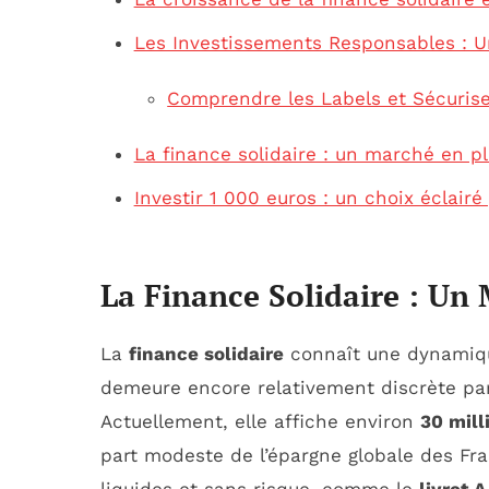
Les Investissements Responsables : 
Comprendre les Labels et Sécuris
La finance solidaire : un marché en pl
Investir 1 000 euros : un choix éclair
La Finance Solidaire : Un
La
finance solidaire
connaît une dynamique
demeure encore relativement discrète par
Actuellement, elle affiche environ
30 mill
part modeste de l’épargne globale des Fra
liquides et sans risque, comme le
livret A