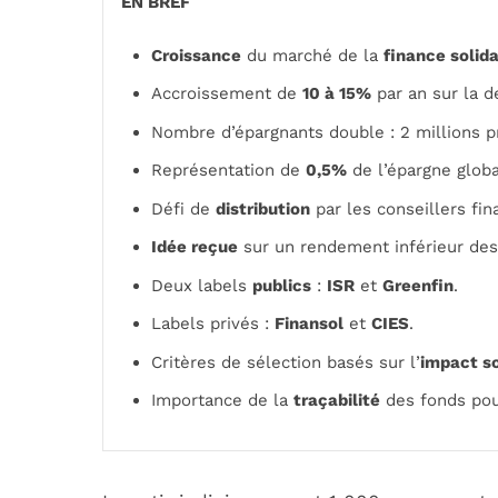
EN BREF
Croissance
du marché de la
finance solida
Accroissement de
10 à 15%
par an sur la d
Nombre d’épargnants double : 2 millions p
Représentation de
0,5%
de l’épargne globa
Défi de
distribution
par les conseillers fin
Idée reçue
sur un rendement inférieur des
Deux labels
publics
:
ISR
et
Greenfin
.
Labels privés :
Finansol
et
CIES
.
Critères de sélection basés sur l’
impact so
Importance de la
traçabilité
des fonds pour