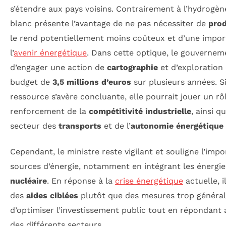
s’étendre aux pays voisins. Contrairement à l’hydrogène
blanc présente l’avantage de ne pas nécessiter de
prod
le rend potentiellement moins coûteux et d’une impor
l’
avenir énergétique
. Dans cette optique, le gouvernem
d’engager une action de
cartographie
et d’exploration
budget de
3,5 millions d’euros
sur plusieurs années. Si 
ressource s’avère concluante, elle pourrait jouer un rô
renforcement de la
compétitivité industrielle
, ainsi q
secteur des
transports
et de l’
autonomie énergétique
Cependant, le ministre reste vigilant et souligne l’impo
sources d’énergie, notamment en intégrant les énergie
nucléaire
. En réponse à la
crise énergétique
actuelle, 
des
aides ciblées
plutôt que des mesures trop générale
d’optimiser l’investissement public tout en répondant 
des différents secteurs.