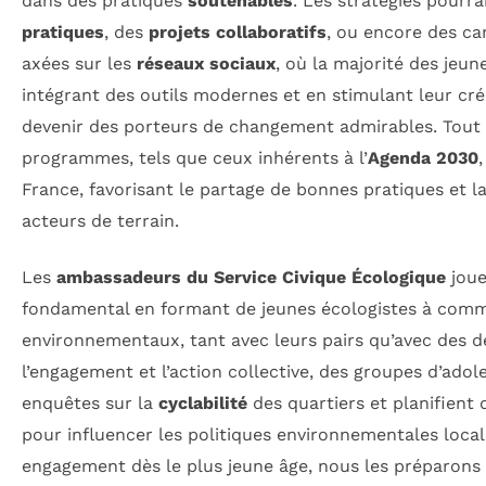
dans des pratiques
soutenables
. Les stratégies pourr
pratiques
, des
projets collaboratifs
, ou encore des ca
axées sur les
réseaux sociaux
, où la majorité des jeu
intégrant des outils modernes et en stimulant leur créa
devenir des porteurs de changement admirables. Tout a
programmes, tels que ceux inhérents à l’
Agenda 2030
France, favorisant le partage de bonnes pratiques et l
acteurs de terrain.
Les
ambassadeurs du Service Civique Écologique
joue
fondamental en formant de jeunes écologistes à comm
environnementaux, tant avec leurs pairs qu’avec des dé
l’engagement et l’action collective, des groupes d’adol
enquêtes sur la
cyclabilité
des quartiers et planifient 
pour influencer les politiques environnementales local
engagement dès le plus jeune âge, nous les préparons 