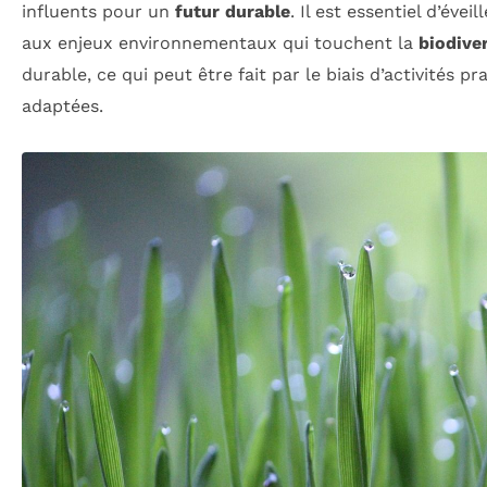
influents pour un
futur durable
. Il est essentiel d’évei
aux enjeux environnementaux qui touchent la
biodive
durable, ce qui peut être fait par le biais d’activités p
adaptées.