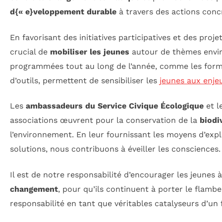
d{« e}veloppement durable
à travers des actions conc
En favorisant des initiatives participatives et des projets
crucial de
mobiliser les jeunes
autour de thèmes envi
programmées tout au long de l’année, comme les forma
d’outils, permettent de sensibiliser les
jeunes aux enje
Les
ambassadeurs du Service Civique Écologique
et l
associations œuvrent pour la conservation de la
biodi
l’environnement. En leur fournissant les moyens d’expl
solutions, nous contribuons à éveiller les consciences.
Il est de notre responsabilité d’encourager les jeunes 
changement
, pour qu’ils continuent à porter le flambe
responsabilité en tant que véritables catalyseurs d’un 