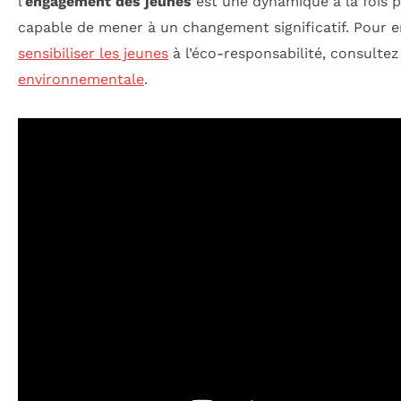
l’
engagement des jeunes
est une dynamique à la fois pe
capable de mener à un changement significatif. Pour 
sensibiliser les jeunes
à l’éco-responsabilité, consultez
environnementale
.