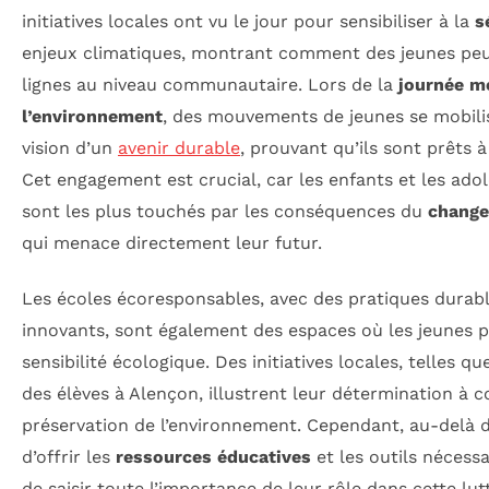
initiatives locales ont vu le jour pour sensibiliser à la
s
enjeux climatiques, montrant comment des jeunes peuv
lignes au niveau communautaire. Lors de la
journée m
l’environnement
, des mouvements de jeunes se mobili
vision d’un
avenir durable
, prouvant qu’ils sont prêts à
Cet engagement est crucial, car les enfants et les ad
sont les plus touchés par les conséquences du
change
qui menace directement leur futur.
Les écoles écoresponsables, avec des pratiques durabl
innovants, sont également des espaces où les jeunes 
sensibilité écologique. Des initiatives locales, telles q
des élèves à Alençon, illustrent leur détermination à c
préservation de l’environnement. Cependant, au-delà de l
d’offrir les
ressources éducatives
et les outils nécess
de saisir toute l’importance de leur rôle dans cette lut