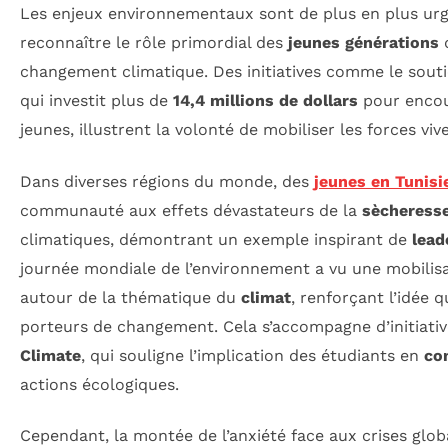
Les enjeux environnementaux sont de plus en plus urgen
reconnaître le rôle primordial des
jeunes générations
d
changement climatique. Des initiatives comme le sout
qui investit plus de
14,4 millions de dollars
pour encou
jeunes, illustrent la volonté de mobiliser les forces vi
Dans diverses régions du monde, des
jeunes en Tunisi
communauté aux effets dévastateurs de la
sècheress
climatiques, démontrant un exemple inspirant de
lead
journée mondiale de l’environnement a vu une mobilis
autour de la thématique du
climat
, renforçant l’idée q
porteurs de changement. Cela s’accompagne d’initiativ
Climate
, qui souligne l’implication des étudiants en
co
actions écologiques.
Cependant, la montée de l’anxiété face aux crises globa