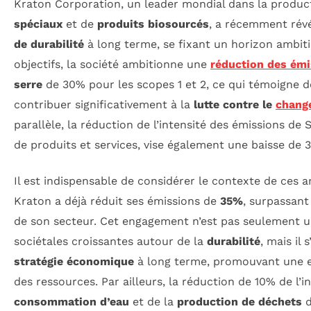
Kraton Corporation, un leader mondial dans la produ
spéciaux
et de
produits biosourcés
, a récemment rév
de durabilité
à long terme, se fixant un horizon ambit
objectifs, la société ambitionne une
réduction des émi
serre
de 30% pour les scopes 1 et 2, ce qui témoigne 
contribuer significativement à la
lutte contre le
chang
parallèle, la réduction de l’intensité des émissions de S
de produits et services, vise également une baisse de 
Il est indispensable de considérer le contexte de ces a
Kraton a déjà réduit ses émissions de
35%
, surpassant
de son secteur. Cet engagement n’est pas seulement 
sociétales croissantes autour de la
durabilité
, mais il 
stratégie économique
à long terme, promouvant une eff
des ressources. Par ailleurs, la réduction de 10% de l’in
consommation d’eau
et de la
production de déchets
d