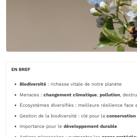
EN BREF
Biodiversité
: richesse vitale de notre planète
Menaces :
changement climatique
,
pollution
, destr
Écosystèmes diversifiés : meilleure résilience face
Gestion de la biodiversité : clé pour la
conservation
Importance pour le
développement durable
Actions nécessaires : augmenter les
zones protégée