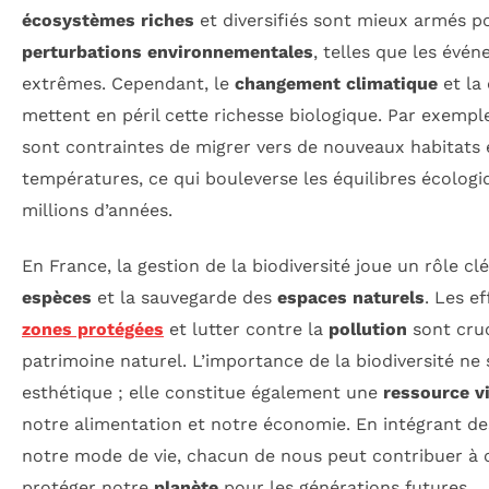
écosystèmes riches
et diversifiés sont mieux armés p
perturbations environnementales
, telles que les évé
extrêmes. Cependant, le
changement climatique
et la
mettent en péril cette richesse biologique. Par exemp
sont contraintes de migrer vers de nouveaux habitats e
températures, ce qui bouleverse les équilibres écologi
millions d’années.
En France, la gestion de la biodiversité joue un rôle cl
espèces
et la sauvegarde des
espaces naturels
. Les e
zones protégées
et lutter contre la
pollution
sont cruc
patrimoine naturel. L’importance de la biodiversité ne 
esthétique ; elle constitue également une
ressource vi
notre alimentation et notre économie. En intégrant de
notre mode de vie, chacun de nous peut contribuer à 
protéger notre
planète
pour les générations futures.