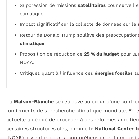
Suppression de missions
satellitaires
pour surveill
climatique.
Impact significatif sur la collecte de données sur le
Retour de Donald Trump soulève des préoccupation
climatique
.
Proposition de réduction de
25 % du budget
pour la 
NOAA.
Critiques quant à l’influence des
énergies fossiles
su
La
Maison-Blanche
se retrouve au cœur d’une controv
fondements de la recherche climatique mondiale. En ef
actuelle a décidé de procéder à des réformes ambitieu
certaines structures clés, comme le
National Center 
(NCAR), essentiel pour la compréhension et la modéli