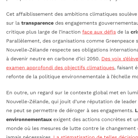
Cet affaiblissement des ambitions climatiques soulève
sur la
transparence
des engagements gouvernementaux
critique plus large de l’inaction
face aux défis
de la
cri
Parallèlement, des organisations comme Greenpeace s
Nouvelle-Zélande respecte ses obligations international
à devenir neutre en carbone d’ici 2050.
Des voix s’élè
examen approfondi des objectifs climatiques
, faisant
refonte de la politique environnementale à l’échelle m
En outre, un regard sur le contexte global met en lu
Nouvelle-Zélande, qui jouit d’une réputation de leader 
ne peut se permettre de déroger à ses engagements.
L
environnementaux
exigent des actions concrètes et u
monde où les mesures de lutte contre le changement 
jamais nécessaires.
La stigmatisation de telles décisio