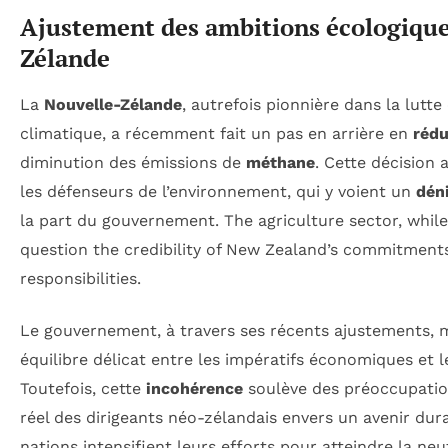
Ajustement des ambitions écologique
Zélande
La
Nouvelle-Zélande
, autrefois pionnière dans la lutt
climatique, a récemment fait un pas en arrière en
rédu
diminution des émissions de
méthane
. Cette décision 
les défenseurs de l’environnement, qui y voient un
dén
la part du gouvernement. The agriculture sector, while 
question the credibility of New Zealand’s commitments
responsibilities.
Le gouvernement, à travers ses récents ajustements, 
équilibre délicat entre les impératifs économiques et 
Toutefois, cette
incohérence
soulève des préoccupatio
réel des dirigeants néo-zélandais envers un avenir dura
nations intensifient leurs efforts pour atteindre la neu