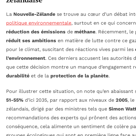
La
Nouvelle-Zélande
se trouve au cœur d’un débat in
politique environnementale
, surtout en ce qui concer
réduction des émissions
de
méthane
. Récemment, le
réduit ses ambitions
en matière de lutte contre ce ga
pour le climat, suscitant des réactions vives parmi les
l’environnement
. Ces derniers accusent les autorités 
que cette décision montre un manque d’engagement ré
durabilité
et de la
protection de la planète
.
Pour illustrer cette situation, on note qu’en abaissant 
51-55%
d’ici 2035, par rapport aux niveaux de
2005
, l
zélandais, dirigé par des ministres tels que
Simon Wat
recommandations des experts qui prônent des actions
conséquence, cela alimente un sentiment de colère par
groupes écologiques qui sont en première ligne face 