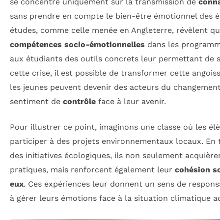
se concentre uniquement sur la transmission de
conna
sans prendre en compte le bien-être émotionnel des él
études, comme celle menée en Angleterre, révèlent qu’i
compétences socio-émotionnelles
dans les programme
aux étudiants des outils concrets leur permettant de s’
cette crise, il est possible de transformer cette angoi
les jeunes peuvent devenir des acteurs du changemen
sentiment de
contrôle
face à leur avenir.
Pour illustrer ce point, imaginons une classe où les é
participer à des projets environnementaux locaux. En 
des initiatives écologiques, ils non seulement acquièr
pratiques, mais renforcent également leur
cohésion so
eux
. Ces expériences leur donnent un sens de responsab
à gérer leurs émotions face à la situation climatique ac