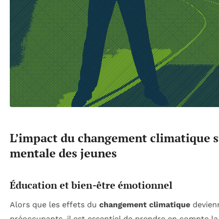
L’impact du changement climatique s
mentale des jeunes
Éducation et bien-être émotionnel
Alors que les effets du
changement climatique
devienn
préoccupants, il est essentiel de prendre en compte l