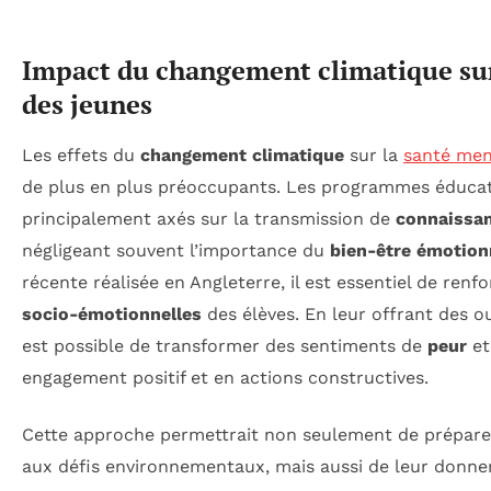
Impact du changement climatique sur
des jeunes
Les effets du
changement climatique
sur la
santé men
de plus en plus préoccupants. Les programmes éducat
principalement axés sur la transmission de
connaissan
négligeant souvent l’importance du
bien-être émotion
récente réalisée en Angleterre, il est essentiel de renf
socio-émotionnelles
des élèves. En leur offrant des out
est possible de transformer des sentiments de
peur
et
engagement positif et en actions constructives.
Cette approche permettrait non seulement de préparer 
aux défis environnementaux, mais aussi de leur donne