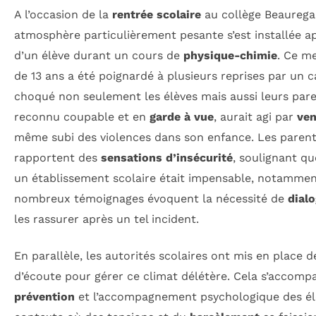
A l’occasion de la
rentrée scolaire
au collège Beaurega
atmosphère particulièrement pesante s’est installée ap
d’un élève durant un cours de
physique-chimie
. Ce me
de 13 ans a été poignardé à plusieurs reprises par un 
choqué non seulement les élèves mais aussi leurs pare
reconnu coupable et en
garde à vue
, aurait agi par
ve
même subi des violences dans son enfance. Les parents
rapportent des
sensations d’insécurité
, soulignant qu
un établissement scolaire était impensable, notammen
nombreux témoignages évoquent la nécessité de
dial
les rassurer après un tel incident.
En parallèle, les autorités scolaires ont mis en place de
d’écoute pour gérer ce climat délétère. Cela s’accompa
prévention
et l’accompagnement psychologique des é