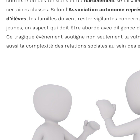
contexte où des tensions et du
harcèlement
se faisaie
certaines classes. Selon l’
Association autonome représ
d’élèves
, les familles doivent rester vigilantes concern
jeunes, un aspect qui doit être abordé avec diligence 
Ce tragique événement souligne non seulement la vulné
aussi la complexité des relations sociales au sein des 