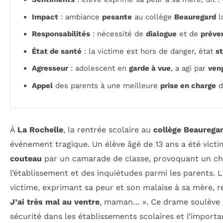
Impact
: ambiance
pesante
au collège
Beauregard
l
Responsabilités
: nécessité de
dialogue
et de
préve
État de santé
: la victime est hors de danger, état
s
Agresseur
: adolescent en
garde à vue
, a agi par
ven
Appel
des parents à une meilleure
prise en charge
d
À
La Rochelle
, la rentrée scolaire au
collège Beaurega
événement tragique. Un élève âgé de 13 ans a été vict
couteau
par un camarade de classe, provoquant un ch
l’établissement et des inquiétudes parmi les parents. 
victime, exprimant sa peur et son malaise à sa mère, 
J’ai très mal au ventre
, maman… ». Ce drame soulève d
sécurité dans les établissements scolaires et l’import