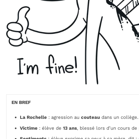
EN BREF
La Rochelle
: agression au
couteau
dans un collège.
Victime
: élève de
13 ans
, blessé lors d’un cours de
Sentiments
: élève exprime sa peur à sa mère, dit : «