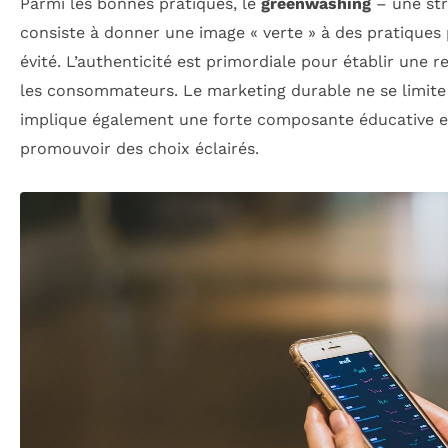
Parmi les bonnes pratiques, le
greenwashing
– une str
consiste à donner une image « verte » à des pratiques
évité. L’authenticité est primordiale pour établir une 
les consommateurs. Le marketing durable ne se limite 
implique également une forte composante éducative e
promouvoir des choix éclairés.