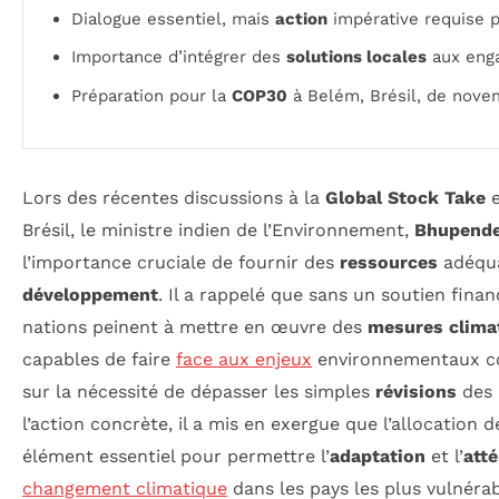
Dialogue essentiel, mais
action
impérative requise 
Importance d’intégrer des
solutions locales
aux eng
Préparation pour la
COP30
à Belém, Brésil, de nove
Lors des récentes discussions à la
Global Stock Take
e
Brésil, le ministre indien de l’Environnement,
Bhupende
l’importance cruciale de fournir des
ressources
adéqu
développement
. Il a rappelé que sans un soutien finan
nations peinent à mettre en œuvre des
mesures clima
capables de faire
face aux enjeux
environnementaux co
sur la nécessité de dépasser les simples
révisions
des 
l’action concrète, il a mis en exergue que l’allocation
élément essentiel pour permettre l’
adaptation
et l’
att
changement climatique
dans les pays les plus vulnérab