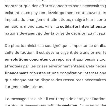
montrent que des efforts concertés sont nécessaires
existants. Les pays en développement sont souvent les
impacts du changement climatique, malgré leurs cont
émissions mondiales. Ainsi, la
solidarité internationale
nations devraient guider la prise de décision au niveau
De plus, le ministre a souligné que l’importance du
dia
celle de l’action. Il est devenu urgent de transformer l
en
solutions concrètes
qui répondent aux besoins lo
affectées par les crises environnementales. Cela nécess
financement
robustes et une coopération internationa
que chaque nation dispose des ressources nécessaires a
l’urgence climatique.
Le message est clair : il est temps de catalyser l’actio
sur des processus récursifs de
révision
. Dans cette dy