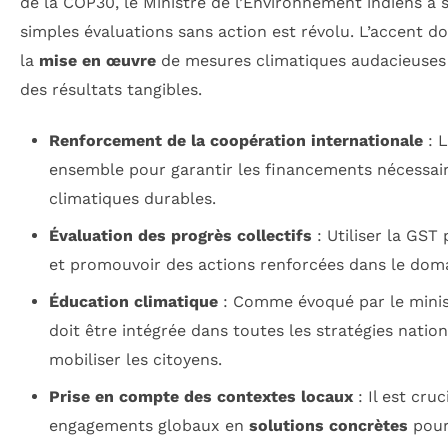
de la COP30, le Ministre de l’Environnement indiens a 
simples évaluations sans action est révolu. L’accent do
la
mise en œuvre
de mesures climatiques audacieuses 
des résultats tangibles.
Renforcement de la coopération internationale
: L
ensemble pour garantir les financements nécessair
climatiques durables.
Évaluation des progrès collectifs
: Utiliser la GST 
et promouvoir des actions renforcées dans le doma
Éducation climatique
: Comme évoqué par le minist
doit être intégrée dans toutes les stratégies nation
mobiliser les citoyens.
Prise en compte des contextes locaux
: Il est cru
engagements globaux en
solutions concrètes
pour