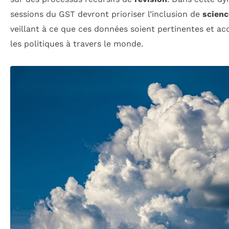
sessions du GST devront prioriser l’inclusion de
scienc
veillant à ce que ces données soient pertinentes et ac
les politiques à travers le monde.