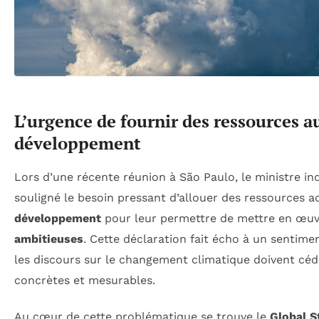
L’urgence de fournir des ressources a
développement
Lors d’une récente réunion à São Paulo, le ministre in
souligné le besoin pressant d’allouer des ressources 
développement
pour leur permettre de mettre en œu
ambitieuses
. Cette déclaration fait écho à un sentime
les discours sur le changement climatique doivent céde
concrètes et mesurables.
Au cœur de cette problématique se trouve le
Global S