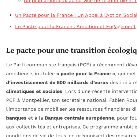
Un plan ambitieux au service de l’économie et d
Un Pacte pour la France : Un Appel à l’Action Soci
Le Pacte pour la France : Ambition et Engagement
Le pacte pour une transition écologiq
Le Parti communiste français (PCF) a récemment dévoi
ambitieuse, intitulée
« pacte pour la France »
, qui me
d’investissement de 500 milliards d’euros
destiné à 
climatiques et sociales
. Lors d’une récente interventio
PCF à Montpellier, son secrétaire national, Fabien Rous
l’importance de mobiliser les ressources financières d
banques
et à la
Banque centrale européenne
, pour fo
aux collectivités et entreprises. Ce programme ambitie
conditions de vie de tous, en préconisant des mesures t