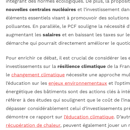
intégrant des normes écologiques. De plus, la proposi
nouvelles centrales nucléaires
et l’investissement dan
éléments essentiels visant à promouvoir des solutions
polluantes. En parallèle, le PCF souligne la nécessité
augmentant les
salaires
et en baissant les taxes sur le
démarche qui pourrait directement améliorer le quoti
Pour enrichir ce débat, il est crucial de considérer les 
investissements sur la
résilience climatique
de la Franc
le
changement climatique
nécessite une approche mult
l’éducation sur les
enjeux environnementaux
et l’optim
énergétique des bâtiments sont des actions clés à intég
référer à des études qui soulignent que le coût de l’ina
dépasser considérablement celui d’investissements pr
démontre ce rapport sur
l’éducation climatique
. D’autr
récupération de chaleur
, peuvent également jouer un r