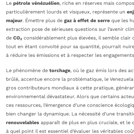
Le
pétrole vénézuélien
, riche en réserves mais compo
particulièrement lourds et visqueux, représente un
en
majeur
. Émettre plus de
gaz à effet de serre
que les hu
extraction pose de sérieuses questions sur l’avenir cli
de
CO₂
considérablement plus élevées, il semble clair 
tout en étant convoité pour sa quantité, pourrait nuir
à réduire les émissions et à respecter les engagements 
Le phénomène de
torchage
, où le gaz émis lors des ac
brûlé, accentue encore la problématique, le Venezuela 
gros contributeurs mondiaux à cette pratique, généra
environnemental dévastateur. Alors que certains acteu
ces ressources, l’émergence d’une conscience écologiq
bien changer la dynamique. La nécessité d’une transit
renouvelables
apparaît de plus en plus cruciale, et l
à quel point il est essentiel d’évaluer les véritables 