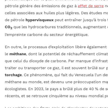
pétrole génère des émissions de gaz à
effet de serre
ne
celles associées aux huiles plus légères. Des études 
de pétrole
hypervisqueux
peut entraîner jusqu’à trois 
CO
que les hydrocarbures traditionnels, augmentant d
2
l’empreinte carbone du secteur énergétique.
En outre, le processus d’exploitation libère égalemen
le
méthane
, dont le potentiel de réchauffement climat
que celui du dioxyde de carbone. Par manque d’infras
traiter ou transporter ce gaz, il est souvent brûlé sur
torchage
. Ce phénomène, qui fait du Venezuela l’un d
méthane au monde, est devenu une préoccupation maj
écologistes. En 2023, le pays a brûlé plus de 40 % de 
récents, et se retrouve cinquième au niveau mondial p