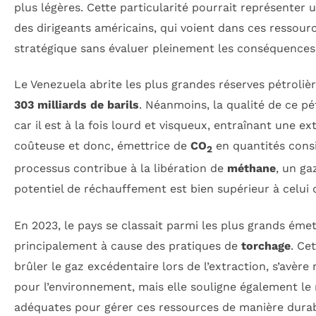
plus légères. Cette particularité pourrait représenter
des dirigeants américains, qui voient dans ces ressour
stratégique sans évaluer pleinement les conséquences
Le Venezuela abrite les plus grandes réserves pétroli
303 milliards de barils
. Néanmoins, la qualité de ce pé
car il est à la fois lourd et visqueux, entraînant une 
coûteuse et donc, émettrice de
CO
en quantités consi
2
processus contribue à la libération de
méthane
, un ga
potentiel de réchauffement est bien supérieur à celui
En 2023, le pays se classait parmi les plus grands ém
principalement à cause des pratiques de
torchage
. Ce
brûler le gaz excédentaire lors de l’extraction, s’avèr
pour l’environnement, mais elle souligne également le
adéquates pour gérer ces ressources de manière durabl