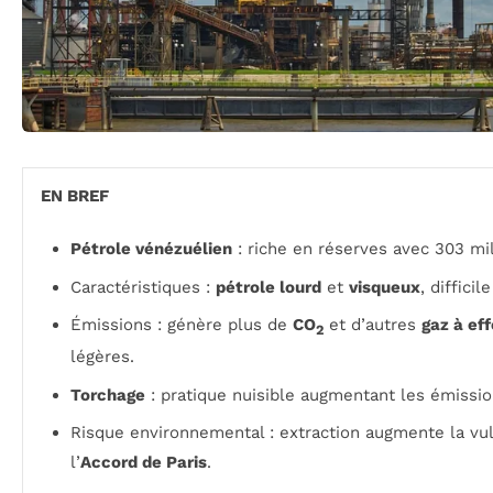
EN BREF
Pétrole vénézuélien
: riche en réserves avec 303 mill
Caractéristiques :
pétrole lourd
et
visqueux
, difficil
Émissions : génère plus de
CO
et d’autres
gaz à eff
2
légères.
Torchage
: pratique nuisible augmentant les émissi
Risque environnemental : extraction augmente la vuln
l’
Accord de Paris
.