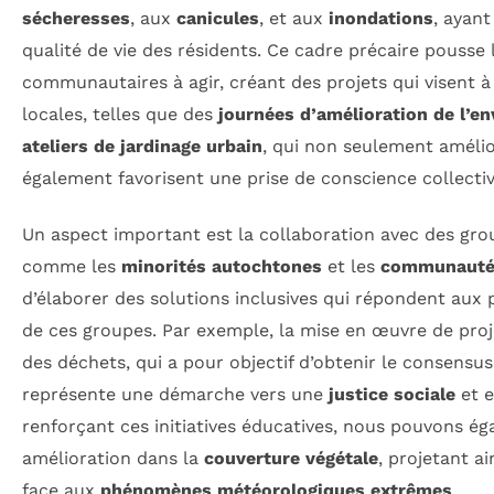
sécheresses
, aux
canicules
, et aux
inondations
, ayant
qualité de vie des résidents. Ce cadre précaire pousse 
communautaires à agir, créant des projets qui visent à 
locales, telles que des
journées d’amélioration de l’e
ateliers de jardinage urbain
, qui non seulement amélio
également favorisent une prise de conscience collectiv
Un aspect important est la collaboration avec des gro
comme les
minorités autochtones
et les
communautés
d’élaborer des solutions inclusives qui répondent aux
de ces groupes. Par exemple, la mise en œuvre de proje
des déchets, qui a pour objectif d’obtenir le consensus
représente une démarche vers une
justice sociale
et e
renforçant ces initiatives éducatives, nous pouvons é
amélioration dans la
couverture végétale
, projetant a
face aux
phénomènes météorologiques extrêmes
.