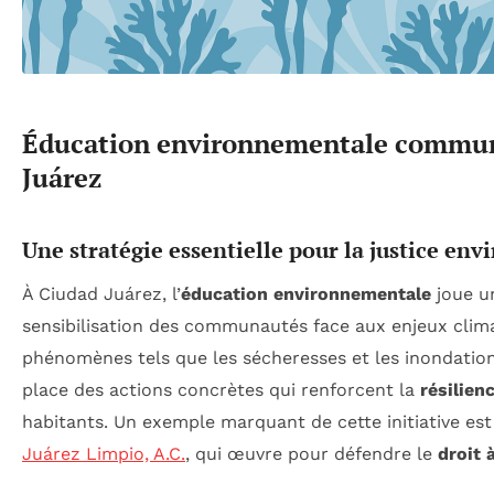
Éducation environnementale commun
Juárez
Une stratégie essentielle pour la justice en
À Ciudad Juárez, l’
éducation environnementale
joue un
sensibilisation des communautés face aux enjeux clima
phénomènes tels que les sécheresses et les inondations,
place des actions concrètes qui renforcent la
résilien
habitants. Un exemple marquant de cette initiative est l
Juárez Limpio, A.C.
, qui œuvre pour défendre le
droit 