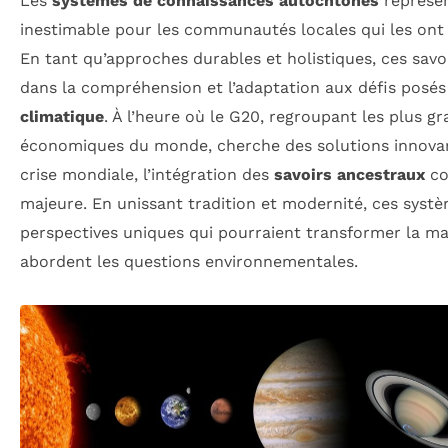
Les
systèmes de connaissances autochtones
représen
inestimable pour les communautés locales qui les ont cu
En tant qu’approches durables et holistiques, ces savoi
dans la compréhension et l’adaptation aux défis posés
climatique
. À l’heure où le G20, regroupant les plus g
économiques du monde, cherche des solutions innovant
crise mondiale, l’intégration des
savoirs ancestraux
co
majeure. En unissant tradition et modernité, ces syst
perspectives uniques qui pourraient transformer la ma
abordent les questions environnementales.