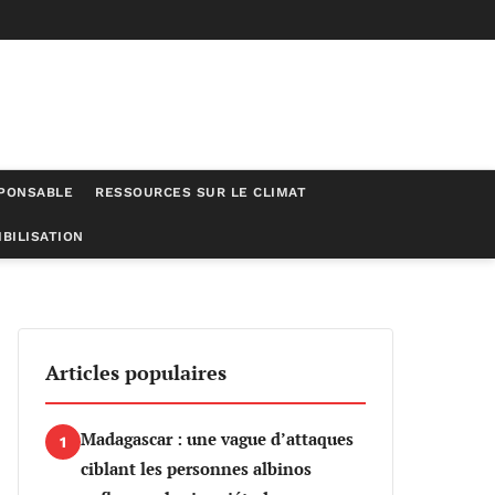
SPONSABLE
RESSOURCES SUR LE CLIMAT
BILISATION
 et de consommation à Accra : une analyse par cheminement
Articles populaires
Madagascar : une vague d’attaques
1
ciblant les personnes albinos