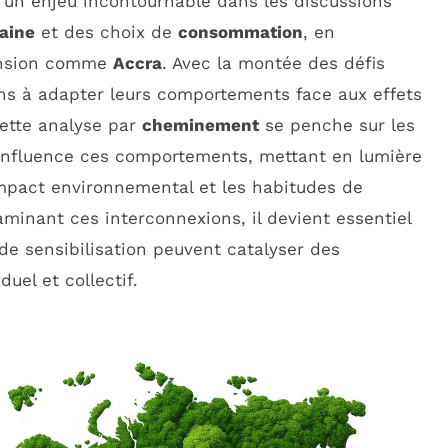
un enjeu incontournable dans les discussions
aine
et des choix de
consommation
, en
pansion comme
Accra
. Avec la montée des défis
ns à adapter leurs comportements face aux effets
ette analyse par
cheminement
se penche sur les
e influence ces comportements, mettant en lumière
’impact environnemental et les habitudes de
inant ces interconnexions, il devient essentiel
 sensibilisation peuvent catalyser des
uel et collectif.