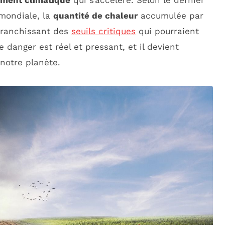
ement climatique
qui s’accélère. Selon le dernier
 mondiale, la
quantité de chaleur
accumulée par
 franchissant des
seuils critiques
qui pourraient
 danger est réel et pressant, et il devient
 notre planète.