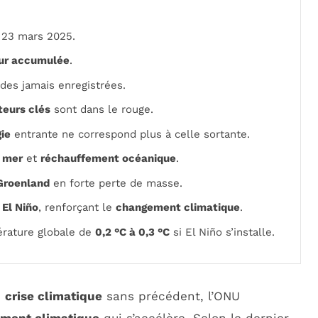
 23 mars 2025.
ur accumulée
.
des jamais enregistrées.
teurs clés
sont dans le rouge.
ie
entrante ne correspond plus à celle sortante.
a mer
et
réchauffement océanique
.
Groenland
en forte perte de masse.
e
El Niño
, renforçant le
changement climatique
.
érature globale de
0,2 °C à 0,3 °C
si El Niño s’installe.
e
crise climatique
sans précédent, l’ONU