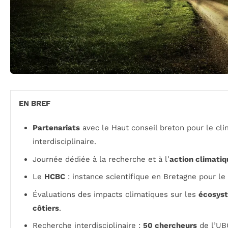
EN BREF
Partenariats
avec le Haut conseil breton pour le cl
interdisciplinaire.
Journée dédiée à la recherche et à l’
action climatiq
Le
HCBC
: instance scientifique en Bretagne pour le
Évaluations des impacts climatiques sur les
écosys
côtiers
.
Recherche interdisciplinaire :
50 chercheurs
de l’UB