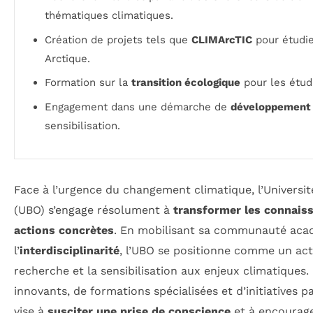
thématiques climatiques.
Création de projets tels que
CLIMArcTIC
pour étudie
Arctique.
Formation sur la
transition écologique
pour les étudi
Engagement dans une démarche de
développement 
sensibilisation.
Face à l’urgence du changement climatique, l’Universi
(UBO) s’engage résolument à
transformer les connaiss
actions concrètes
. En mobilisant sa communauté acad
l’
interdisciplinarité
, l’UBO se positionne comme un ac
recherche et la sensibilisation aux enjeux climatiques. 
innovants, de formations spécialisées et d’initiatives par
vise à
susciter une prise de conscience
et à encourag