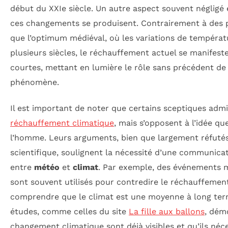
début du XXIe siècle. Un autre aspect souvent négligé e
ces changements se produisent. Contrairement à des p
que l’optimum médiéval, où les variations de températ
plusieurs siècles, le réchauffement actuel se manifest
courtes, mettant en lumière le rôle sans précédent d
phénomène.
Il est important de noter que certains sceptiques admi
réchauffement climatique
, mais s’opposent à l’idée qu
l’homme. Leurs arguments, bien que largement réfut
scientifique, soulignent la nécessité d’une communicati
entre
météo
et
climat
. Par exemple, des événements 
sont souvent utilisés pour contredire le réchauffement,
comprendre que le climat est une moyenne à long ter
études, comme celles du site
La fille aux ballons
, dém
changement climatique sont déjà visibles et qu’ils néc