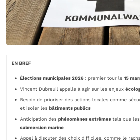
EN BREF
Élections municipales 2026
: premier tour le
15 mar
Vincent Dubreuil appelle à agir sur les enjeux
écolo
Besoin de prioriser des actions locales comme sécu
et isoler les
bâtiments publics
Anticipation des
phénomènes extrêmes
tels que le
submersion marine
Appel à discuter des choix difficiles, comme le rach