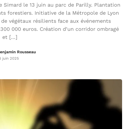
Simard le 13 juin au parc de Parilly. Plantation
ts forestiers. Initiative de la Métropole de Lyon
x de végétaux résilients face aux événements
 300 000 euros. Création d’un corridor ombragé
et […]
enjamin Rousseau
6 juin 2025