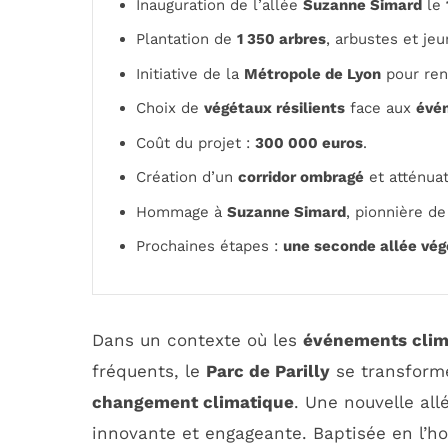
Inauguration de l’allée
Suzanne Simard
le
Plantation de
1 350 arbres
, arbustes et jeu
Initiative de la
Métropole de Lyon
pour ren
Choix de
végétaux résilients
face aux
évé
Coût du projet :
300 000 euros
.
Création d’un
corridor ombragé
et atténuat
Hommage à
Suzanne Simard
, pionnière de
Prochaines étapes :
une seconde allée vég
Dans un contexte où les
événements clim
fréquents, le
Parc de Parilly
se transforme
changement climatique
. Une nouvelle all
innovante et engageante. Baptisée en l’