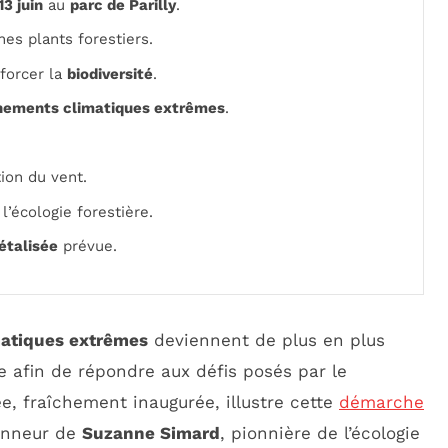
13 juin
au
parc de Parilly
.
nes plants forestiers.
forcer la
biodiversité
.
nements climatiques extrêmes
.
ion du vent.
 l’écologie forestière.
étalisée
prévue.
atiques extrêmes
deviennent de plus en plus
 afin de répondre aux défis posés par le
ée, fraîchement inaugurée, illustre cette
démarche
honneur de
Suzanne Simard
, pionnière de l’écologie