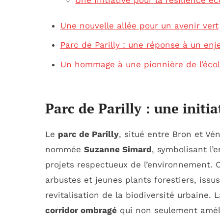
Une initiative pour la résilience é
Une nouvelle allée pour un avenir vert
Parc de Parilly : une réponse à un enj
Un hommage à une pionnière de l’écol
Parc de Parilly : une initi
Le
parc de Parilly
, situé entre Bron et Vé
nommée
Suzanne Simard
, symbolisant l
projets respectueux de l’environnement. C
arbustes et jeunes plants forestiers, issus
revitalisation de la biodiversité urbaine. 
corridor ombragé
qui non seulement améli