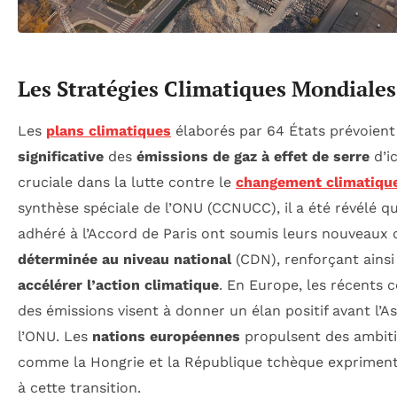
Les Stratégies Climatiques Mondiales
Les
plans climatiques
élaborés par 64 États prévoien
significative
des
émissions de gaz à effet de serre
d’ic
cruciale dans la lutte contre le
changement climatiqu
synthèse spéciale de l’ONU (CCNUCC), il a été révélé q
adhéré à l’Accord de Paris ont soumis leurs nouveaux 
déterminée au niveau national
(CDN), renforçant ains
accélérer l’action climatique
. En Europe, les récents 
des émissions visent à donner un élan positif avant l’
l’ONU. Les
nations européennes
propulsent des ambiti
comme la Hongrie et la République tchèque expriment
à cette transition.