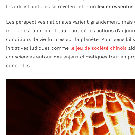
les infrastructures se révèlent être un
levier essentiel
Les perspectives nationales varient grandement, mais u
monde est à un point tournant où les actions d’aujourd
conditions de vie futures sur la planète. Pour sensibili
initiatives ludiques comme
le jeu de société chinois
aid
consciences autour des enjeux climatiques tout en pr
concrètes.