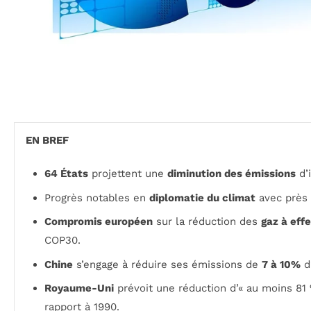
EN BREF
64 États
projettent une
diminution des émissions
d’i
Progrès notables en
diplomatie du climat
avec près 
Compromis européen
sur la réduction des
gaz à effe
COP30.
Chine
s’engage à réduire ses émissions de
7 à 10%
d’
Royaume-Uni
prévoit une réduction d’« au moins 81
rapport à 1990.