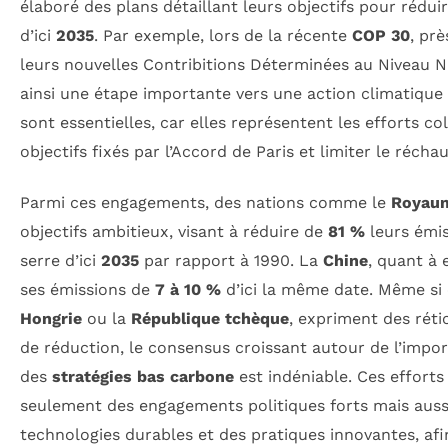
élaboré des plans détaillant leurs objectifs pour rédui
d’ici
2035
. Par exemple, lors de la récente
COP 30
, pr
leurs nouvelles Contribitions Déterminées au Niveau 
ainsi une étape importante vers une action climatique r
sont essentielles, car elles représentent les efforts col
objectifs fixés par l’Accord de Paris et limiter le réch
Parmi ces engagements, des nations comme le
Royau
objectifs ambitieux, visant à réduire de
81 %
leurs émis
serre d’ici
2035
par rapport à 1990. La
Chine
, quant à 
ses émissions de
7 à 10 %
d’ici la même date. Même si c
Hongrie
ou la
République tchèque
, expriment des rét
de réduction, le consensus croissant autour de l’impor
des
stratégies bas carbone
est indéniable. Ces efforts
seulement des engagements politiques forts mais aussi
technologies durables et des pratiques innovantes, afi