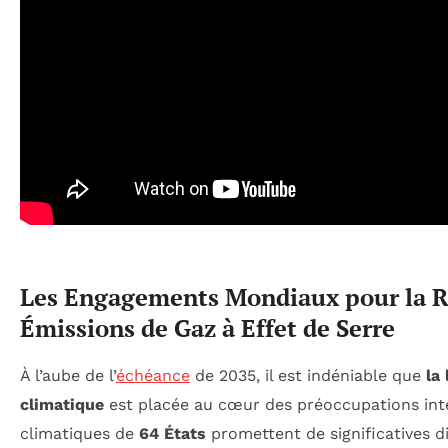
Les Engagements Mondiaux pour la R
Émissions de Gaz à Effet de Serre
À l’aube de l’
échéance
de 2035, il est indéniable que
la
climatique
est placée au cœur des préoccupations inte
climatiques de
64 États
promettent de significatives d